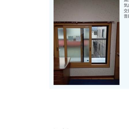
気
交
普