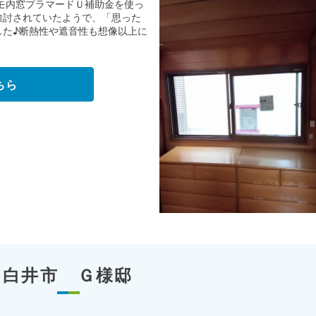
モ内窓プラマードＵ補助金を使っ
検討されていたようで、「思った
した♪断熱性や遮音性も想像以上に
ちら
白井市 Ｇ様邸