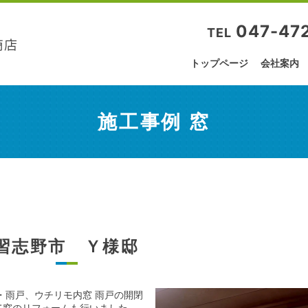
047-47
TEL
トップページ
会社案内
施工事例 窓
習志野市 Ｙ様邸
・雨戸、ウチリモ内窓 雨戸の開閉
て窓のリフォームも行いました。