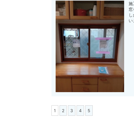
施
窓
し
い
1
2
3
4
5