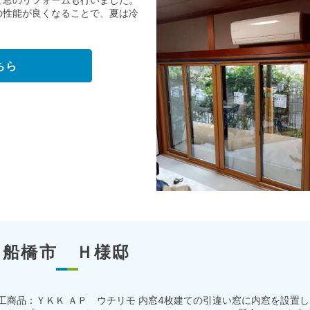
の性能が良くなることで、夏は冷
ちら
船橋市 Ｈ様邸
工商品：ＹＫＫ ＡＰ ウチリモ 内窓4枚建ての引違い窓に内窓を設置し