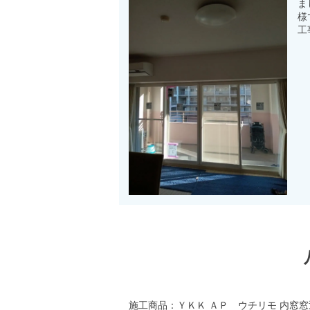
ま
様
工
施工商品：ＹＫＫ ＡＰ ウチリモ 内窓