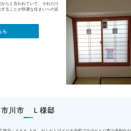
窓からと言われていて、それだけ
化することが快適な住まいへの近
ちら
市川市 Ｌ様邸
工商品：ＹＫＫ ＡＰ かんたんマドリモ内窓プラマードＵ窓の老朽化が